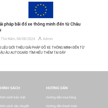
ải pháp bãi đổ xe thông minh đến từ Châu
TÀI LIỆ
u
CHCN
Thứ Năm, 08/08/2024
Admin
Thứ Nă
I LIỆU GIỚI THIỆU GIẢI PHÁP ĐỖ XE THÔNG MINH ĐẾN TỪ
Huấn luyện
ÂU ÂU AUTOGARD TÌM HIỂU THÊM TẠI ĐÂY
trong CÔNG
phó với các
CHÍNH SÁCH
HƯỚNG DẪN
hính sách bảo mật
Hướng dẫn mua hàng
hính sách vận chuyển
Hướng dẫn thanh toán