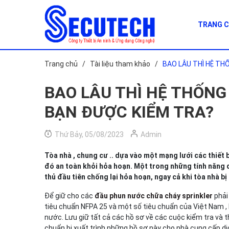
TRANG 
Trang chủ
/
Tài liệu tham khảo
/
BAO LÂU THÌ HỆ T
BAO LÂU THÌ HỆ THỐN
BẠN ĐƯỢC KIỂM TRA?
Thứ Bảy, 05/08/2023
Admin
Tòa nhà , chung cư .. dựa vào một mạng lưới các thiết
đó an toàn khỏi hỏa hoạn. Một trong những tính năng 
thủ đầu tiên chống lại hỏa hoạn, ngay cả khi tòa nhà bị
Để giữ cho các
đầu phun nước chữa cháy sprinkler
phải
tiêu chuẩn NFPA 25 và một số tiêu chuẩn của Việt Nam ,
nước. Lưu giữ tất cả các hồ sơ về các cuộc kiểm tra và
chuẩn bị xuất trình những hồ sơ này cho nhà cung cấp dị