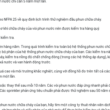
n nước chỉ cần 5 năm một lần.
eo NFPA 25 về quy định lịch trình thử nghiệm đầu phun chữa cháy.
ị cơ khí chữa cháy của vòi phun nước nên được kiểm tra hàng quý.
 kiểm tra.
iện hàng năm. Trong quá trình kiểm tra toàn bộ hệ thống phun nước ch
 các bộ phận của hệ thống phun nước chữa cháy của bạn. Các kiểm tra n
y, kiểm tra nồng độ chất chống đông (trong các hệ thống áp dụng), k
 xả nước và van hành động trước.
quá cao và môi trường khắc nghiệt, cùng với đồng hồ đo trên tất cả các
m một lần.
 hoặc thay thế sau mỗi 10 năm. Các vòi phun nước đáp ứng nhanh phải
 Các sprinkler phản ứng tiêu chuẩn phải được thử nghiệm sau 50 năm 
 phun nước chữa cháy của bạn, hãy tìm một công ty thuê nhân viên dị
o, chứng nhận và giấy phép của nhà máy để thực hiện kiểm tra và thử 