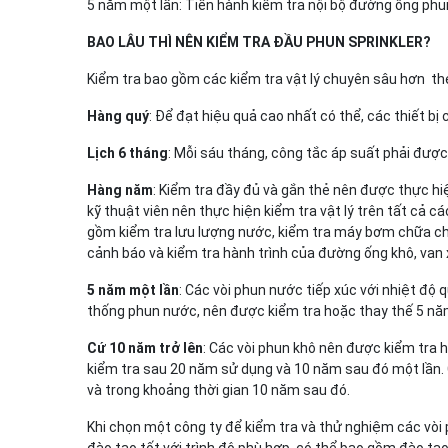
5 năm một lần: Tiến hành kiểm tra nội bộ đường ống phu
BAO LÂU THÌ NÊN KIỂM TRA ĐẦU PHUN SPRINKLER?
Kiểm tra bao gồm các kiểm tra vật lý chuyên sâu hơn th
Hàng quý
: Để đạt hiệu quả cao nhất có thể, các thiết b
Lịch 6 tháng
: Mỗi sáu tháng, công tắc áp suất phải được
Hàng năm
: Kiểm tra đầy đủ và gắn thẻ nên được thực h
kỹ thuật viên nên thực hiện kiểm tra vật lý trên tất cả
gồm kiểm tra lưu lượng nước, kiểm tra máy bơm chữa chá
cảnh báo và kiểm tra hành trình của đường ống khô, van
5 năm một lần
: Các vòi phun nước tiếp xúc với nhiệt độ 
thống phun nước, nên được kiểm tra hoặc thay thế 5 nă
Cứ 10 năm trở lên
: Các vòi phun khô nên được kiểm tra
kiểm tra sau 20 năm sử dụng và 10 năm sau đó một lần.
và trong khoảng thời gian 10 năm sau đó.
Khi chọn một công ty để kiểm tra và thử nghiệm các vòi
đào tạo tốt với trình độ phù hợp, có thể bao gồm đào tạ