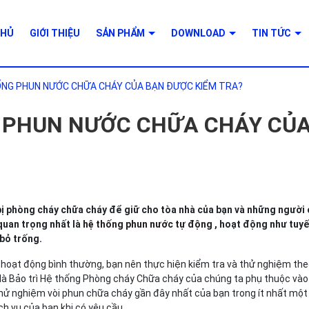
CHỦ
GIỚI THIỆU
SẢN PHẨM
DOWNLOAD
TIN TỨC
HỐNG PHUN NƯỚC CHỮA CHÁY CỦA BẠN ĐƯỢC KIỂM TRA?
G PHUN NƯỚC CHỮA CHÁY CỦ
 bị phòng cháy chữa cháy để giữ cho tòa nhà của bạn và những người 
quan trọng nhất là
hệ thống phun nước tự động
, hoạt động như tuy
 bỏ trống.
 hoạt động bình thường, bạn nên thực hiện kiểm tra và thử nghiệm th
 là Bảo trì Hệ thống Phòng cháy Chữa cháy của chúng ta phụ thuộc và
 thử nghiệm vòi phun chữa cháy gần đây nhất của bạn trong ít nhất mộ
ch vụ của bạn khi có yêu cầu.