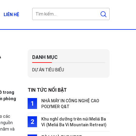
LIÊN HỆ
A
DANH MỤC
DỰ ÁN TIÊU BIỂU
TIN TỨC NỔI BẬT
ở trong
ến phòng
NHÀ MÁY IN CÔNG NGHỆ CAO
POLYMER Q&T
eo các
Khu nghỉ dưỡng trên núi Meliá Ba
o nguồn
Vì (Meliá Ba Vi Mountain Retreat)
t năm và