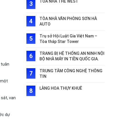
TÒA NHÀ THE WEST
TÒA NHÀ VĂN PHÒNG SƠN HÀ
AUTO
Trụ sở Hội Luật Gia Việt Nam –
Tòa tháp Star Tower
TRANG BỊ HỆ THỐNG AN NINH NỘI
BỘ NHÀ MÁY IN TIỀN QUỐC GIA.
 tuân
TRUNG TÂM CÔNG NGHỆ THÔNG
TIN
n một
LÀNG HOA THỤY KHUÊ
 sát, van
ước dự