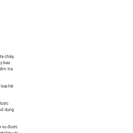
ữa cháy,
ày bao
iểm tra
 loại hệ
 được
sử dụng
ch vụ được
nghiệm vòi