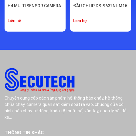
H4 MULTISENSOR CAMERA
ĐẦU GHI IP DS-9632NI-M16
Liên hệ
Liên hệ
Chuyên cung cấp các sản phẩm hệ thống báo cháy, hệ thống
chữa cháy, camera quan sát kiểm soát ra vào, chuông cửa có
hình, báo cháy tự động, khóa kỹ thuật số, vân tay, quản lý bãi đỗ
xe...
THÔNG TIN KHÁC