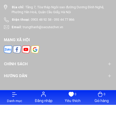
Địa chỉ:
Tầng 7, Tòa tháp Ngôi sao đường Dương Đình Nghệ,
Phường Yên Hoà, Quận Cầu Giấy, Hà Nội
Điện thoại:
0903 48 92 58
-
093 44 77 866
Email:
trungthanh@secutechvn.vn
MẠNG XÃ HỘI
CHÍNH SÁCH
HƯỚNG DẪN
0
0
@ Bản quyền thuộc về Công ty TNHH Thiết bị An ninh và Ứng dụng
Đăng nhập
Yêu thích
Giỏ hàng
Danh mục
Công nghệ
Cung cấp bởi
Sapo