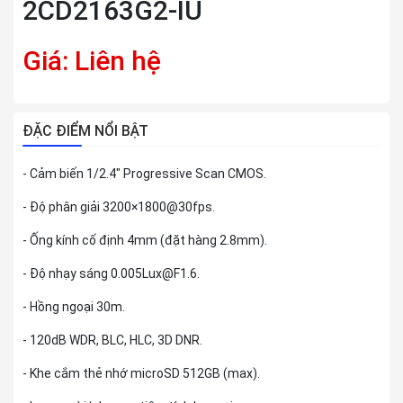
2CD2163G2-IU
Giá: Liên hệ
ĐẶC ĐIỂM NỔI BẬT
- Cảm biến 1/2.4" Progressive Scan CMOS.
- Độ phân giải 3200×1800@30fps.
- Ống kính cố định 4mm (đặt hàng 2.8mm).
- Độ nhạy sáng 0.005Lux@F1.6.
- Hồng ngoại 30m.
- 120dB WDR, BLC, HLC, 3D DNR.
- Khe cắm thẻ nhớ microSD 512GB (max).