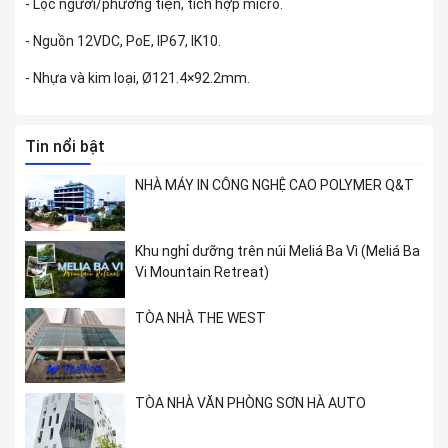
- Lọc người/phương tiện, tích hợp micro.
- Nguồn 12VDC, PoE, IP67, IK10.
- Nhựa và kim loại, Ø121.4×92.2mm.
Tin nổi bật
NHÀ MÁY IN CÔNG NGHỆ CAO POLYMER Q&T
Khu nghỉ dưỡng trên núi Meliá Ba Vì (Meliá Ba
Vi Mountain Retreat)
TÒA NHÀ THE WEST
TÒA NHÀ VĂN PHÒNG SƠN HÀ AUTO