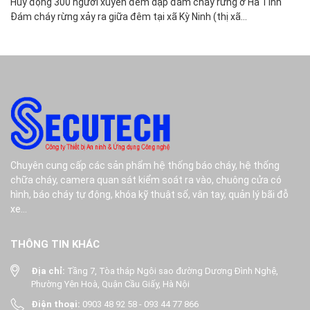
Huy động 300 người xuyên đêm dập đám cháy rừng ở Hà Tĩnh
Ch
Đám cháy rừng xảy ra giữa đêm tại xã Kỳ Ninh (thị xã...
Mộ
Chuyên cung cấp các sản phẩm hệ thống báo cháy, hệ thống
chữa cháy, camera quan sát kiểm soát ra vào, chuông cửa có
hình, báo cháy tự động, khóa kỹ thuật số, vân tay, quản lý bãi đỗ
xe...
THÔNG TIN KHÁC
Địa chỉ:
Tầng 7, Tòa tháp Ngôi sao đường Dương Đình Nghệ,
Phường Yên Hoà, Quận Cầu Giấy, Hà Nội
Điện thoại:
0903 48 92 58
-
093 44 77 866