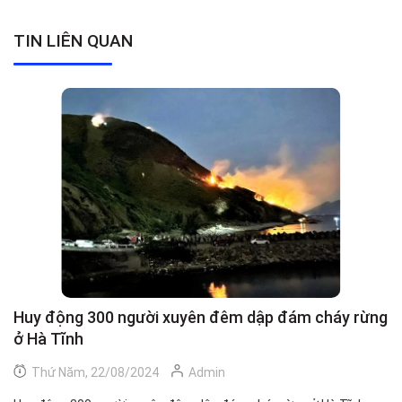
TIN LIÊN QUAN
Huy động 300 người xuyên đêm dập đám cháy rừng
C
ở Hà Tĩnh
h
Thứ Năm, 22/08/2024
Admin