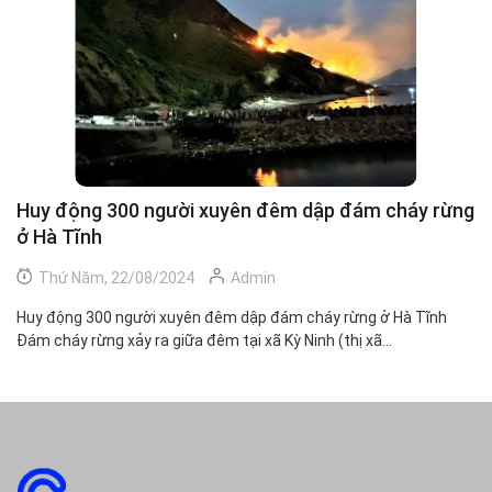
Huy động 300 người xuyên đêm dập đám cháy rừng
C
ở Hà Tĩnh
h
Thứ Năm, 22/08/2024
Admin
Huy động 300 người xuyên đêm dập đám cháy rừng ở Hà Tĩnh
Ch
Đám cháy rừng xảy ra giữa đêm tại xã Kỳ Ninh (thị xã...
Mộ