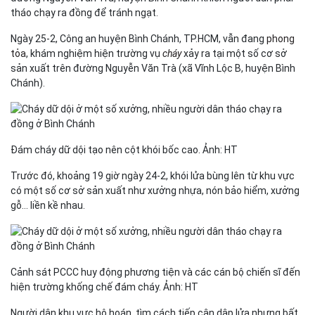
tháo chạy ra đồng để tránh ngạt.
Ngày 25-2, Công an huyện Bình Chánh, TP.HCM, vẫn đang
phong
tỏa
, khám nghiệm hiện trường vụ
cháy
xảy ra tại một số cơ sở
sản xuất trên đường Nguyễn Văn Trà (xã Vĩnh Lộc B, huyện Bình
Chánh).
Đám cháy dữ dội tạo nên cột khói bốc cao. Ảnh: HT
Trước đó, khoảng 19 giờ ngày 24-2, khói lửa bùng lên từ khu vực
có một số cơ sở sản xuất như xưởng nhựa, nón bảo hiểm, xưởng
gỗ… liền kề nhau.
Cảnh sát PCCC huy động phương tiện và các cán bộ chiến sĩ đến
hiện trường khống chế đám cháy. Ảnh: HT
Người dân khu vực hô hoán, tìm cách tiếp cận dập lửa nhưng bất