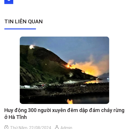
TIN LIÊN QUAN
Huy động 300 người xuyên đêm dập đám cháy rừng
C
ở Hà Tĩnh
h
Thứ Năm, 22/08/2024
Admin