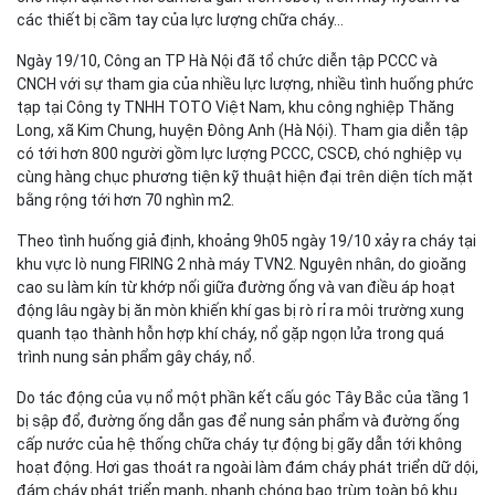
các thiết bị cầm tay của lực lượng chữa cháy...
Ngày 19/10, Công an TP Hà Nội đã tổ chức diễn tập PCCC và
CNCH với sự tham gia của nhiều lực lượng, nhiều tình huống phức
tạp tại Công ty TNHH TOTO Việt Nam, khu công nghiệp Thăng
Long, xã Kim Chung, huyện Đông Anh (Hà Nội). Tham gia diễn tập
có tới hơn 800 người gồm lực lượng PCCC, CSCĐ, chó nghiệp vụ
cùng hàng chục phương tiện kỹ thuật hiện đại trên diện tích mặt
bằng rộng tới hơn 70 nghìn m2.
Theo tình huống giả định, khoảng 9h05 ngày 19/10 xảy ra cháy tại
khu vực lò nung FIRING 2 nhà máy TVN2. Nguyên nhân, do gioăng
cao su làm kín từ khớp nối giữa đường ống và van điều áp hoạt
động lâu ngày bị ăn mòn khiến khí gas bị rò rỉ ra môi trường xung
quanh tạo thành hỗn hợp khí cháy, nổ gặp ngọn lửa trong quá
trình nung sản phẩm gây cháy, nổ.
Do tác động của vụ nổ một phần kết cấu góc Tây Bắc của tầng 1
bị sập đổ, đường ống dẫn gas để nung sản phẩm và đường ống
cấp nước của hệ thống chữa cháy tự động bị gãy dẫn tới không
hoạt động. Hơi gas thoát ra ngoài làm đám cháy phát triển dữ dội,
đám cháy phát triển mạnh, nhanh chóng bao trùm toàn bộ khu