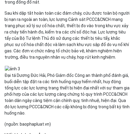
trong đống đổ nát.
Sau khi dập tắt hoàn toàn các đám cháy, cứu được toàn bộ người
bị nạn ra ngoài an toàn, lực lượng Cảnh sát PCCC&CNCH mang
trang phục xử lý sự cố hóa chất, thiết bị đo vào trong khu vực xảy
ra cháy tiến hành đo, kiểm tra các chỉ số độc hại. Lực lượng tiêu
tẩy của Bộ Tư lệnh Thủ đô sử dụng các thiết bị tiêu tẩy, khắc
phục sự cố hóa chất độc và làm sạch khu vực sập đổ do vụ nổ khí
gas. Các đơn vị chức năng tổ chức bảo vệ, khám nghiệm hiện
trường, điều tra nguyên nhân vụ cháy, họp rút kinh nghiệm.
Đại tá Dương Đức Hải, Phó Giám đốc Công an thành phố đánh giá,
buổi diễn tập đặt ra các tình huống nguy hiểm nhất, huy động
tổng lực các lực lượng trang thiết bị hiện đại nhất với sự tham gia
phối hợp của các lực lượng càng chứng tỏ quy trình PCCC&CNCH
toàn dân ngày càng tiệm cận chính quy, tinh nhuệ, hiện đại. Qua
đó lực lượng PCCC&CNCH các cấp không bị động trong bất kỳ tình
huống nào.
(nguồn: baophapluat.vn)