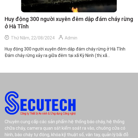
Huy động 300 người xuyên đêm dập đám cháy rừng
C
ở Hà Tĩnh
h
Thứ Năm, 22/08/2024
Admin
Huy động 300 người xuyên đêm dập đám cháy rừng ở Hà Tĩnh
Ch
Đám cháy rừng xảy ra giữa đêm tại xã Kỳ Ninh (thị xã...
Mộ
Chuyên cung cấp các sản phẩm hệ thống báo cháy, hệ thống
chữa cháy, camera quan sát kiểm soát ra vào, chuông cửa có
hình, báo cháy tự động, khóa kỹ thuật số, vân tay, quản lý bãi đỗ