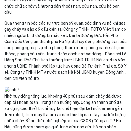
khu vực xảy ra cháy và tập trung lực lượng PCCC cơ sở để tổ
chức chữa cháy và hướng dẫn thoát nạn, cứu nạn, cứu hộ ban
đầu.
Qua thông tin báo cáo từ trực ban sỹ quan, xác định vụ nổ khí gas
gây cháy và sập đổ cấu kiện tại Công ty TNHH TOTO Việt Nam có
nhiều người bị thương, bị mắc kẹt, Đại tá Dương Đức Hải, Phó
Giám đốc Công an thành phố Hà Nội đã huy động phương tiện của
các phòng nghiệp vụ như phòng tham mưu, phòng cảnh sát giao
thông, phòng hậu cần, trung đoàn cảnh sát cơ động... Đồng chí Lê
Hồng Sơn, Phó Chủ tịch thường trực UBND TP Hà Nội chỉ đạo Văn
phòng UBND Thành phố lập tức huy động Bộ Tư lệnh Thủ đô, Sở Y
tế, Công ty TNHH MTV nước sạch Hà Nội, UBND huyện Đông Anh...
đến chi viện hỗ trợ.
Nhờ huy động tổng lực, khoảng 40 phút sau đám cháy đã được
dập tắt hoàn toàn. Trong tình huống này, Công an thành phố đã
sử dụng các thiết bị chỉ huy tại chỗ hiện đại kết nối camera gắn
trên robot, trên máy flycam và các thiết bị cầm tay của lực lượng
chữa cháy. Đồng thời, chó nghiệp vụ của CSCĐ (Công an TP Hà
Nội) cũng được tham gia quá trình cứu nạn cứu hộ nạn nhân