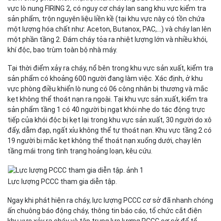
vực lò nung FIRING 2, có nguy cơ cháy lan sang khu vực kiểm tra
sản phẩm, trộn nguyên liệu liền kề (tại khu vực này có tồn chứa
một lượng hóa chất như: Aceton, Butanox, PAC,…) và cháy lan lên
một phần tầng 2. Đám cháy tỏa ra nhiệt lượng lớn và nhiều khói,
khí độc, bao trùm toàn bộ nhà máy.
Tại thời điểm xảy ra cháy, nổ bên trong khu vực sản xuất, kiểm tra
sản phẩm có khoảng 600 người đang làm việc. Xác định, ở khu
vực phòng điều khiển lò nung có 06 công nhân bị thương và mắc
kẹt không thể thoát nạn ra ngoài. Tại khu vực sản xuất, kiểm tra
sản phẩm tầng 1 có 40 người bị ngạt khói nhẹ do tác động trực
tiếp của khói độc bị kẹt lại trong khu vực sản xuất, 30 người do xô
đẩy, dẫm đạp, ngất xỉu không thể tự thoát nạn. Khu vực tầng 2 có
19 người bị mắc kẹt không thể thoát nạn xuống dưới, chạy lên
tầng mái trong tình trạng hoảng loạn, kêu cứu.
Lực lượng PCCC tham gia diễn tập.
Ngay khi phát hiện ra cháy, lực lượng PCCC cơ sở đã nhanh chóng
ấn chuông báo động cháy, thông tin báo cáo, tổ chức cắt điện