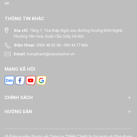
xe...
THÔNG TIN KHÁC
Địa chỉ:
Tầng 7, Tòa tháp Ngôi sao đường Dương Đình Nghệ,
Phường Yên Hoà, Quận Cầu Giấy, Hà Nội
Điện thoại:
0903 48 92 58
-
093 44 77 866
Email:
trungthanh@secutechvn.vn
MẠNG XÃ HỘI
CHÍNH SÁCH
HƯỚNG DẪN
@ Bản quyền thuộc về Công ty TNHH Thiết bị An ninh và Ứng dụng