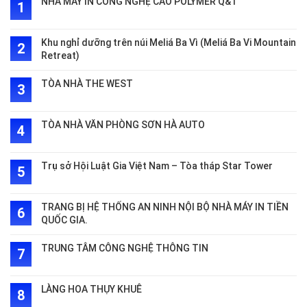
NHÀ MÁY IN CÔNG NGHỆ CAO POLYMER Q&T
Khu nghỉ dưỡng trên núi Meliá Ba Vì (Meliá Ba Vi Mountain
Retreat)
TÒA NHÀ THE WEST
TÒA NHÀ VĂN PHÒNG SƠN HÀ AUTO
Trụ sở Hội Luật Gia Việt Nam – Tòa tháp Star Tower
TRANG BỊ HỆ THỐNG AN NINH NỘI BỘ NHÀ MÁY IN TIỀN
QUỐC GIA.
TRUNG TÂM CÔNG NGHỆ THÔNG TIN
LÀNG HOA THỤY KHUÊ