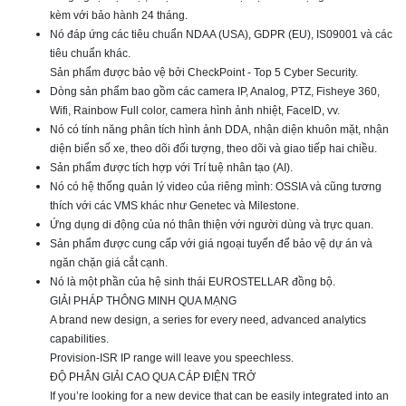
kèm với bảo hành 24 tháng.
Nó đáp ứng các tiêu chuẩn NDAA (USA), GDPR (EU), IS09001 và các
tiêu chuẩn khác.
Sản phẩm được bảo vệ bởi CheckPoint - Top 5 Cyber Security.
Dòng sản phẩm bao gồm các camera IP, Analog, PTZ, Fisheye 360,
Wifi, Rainbow Full color, camera hình ảnh nhiệt, FaceID, vv.
Nó có tính năng phân tích hình ảnh DDA, nhận diện khuôn mặt, nhận
diện biển số xe, theo dõi đối tượng, theo dõi và giao tiếp hai chiều.
Sản phẩm được tích hợp với Trí tuệ nhân tạo (AI).
Nó có hệ thống quản lý video của riêng mình: OSSIA và cũng tương
thích với các VMS khác như Genetec và Milestone.
Ứng dụng di động của nó thân thiện với người dùng và trực quan.
Sản phẩm được cung cấp với giá ngoại tuyến để bảo vệ dự án và
ngăn chặn giá cắt cạnh.
Nó là một phần của hệ sinh thái EUROSTELLAR đồng bộ.
GIẢI PHÁP THÔNG MINH QUA MẠNG
A brand new design, a series for every need, advanced analytics
capabilities.
Provision-ISR IP range will leave you speechless.
ĐỘ PHÂN GIẢI CAO QUA CÁP ĐIỆN TRỞ
If you’re looking for a new device that can be easily integrated into an