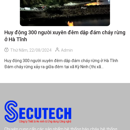
Huy động 300 người xuyên đêm dập đám cháy rừng
C
ở Hà Tĩnh
h
Thứ Năm, 22/08/2024
Admin
Huy động 300 người xuyên đêm dập đám cháy rừng ở Hà Tĩnh
Ch
Đám cháy rừng xảy ra giữa đêm tại xã Kỳ Ninh (thị xã...
Mộ
Chuyên cung cấp các sản phẩm hệ thống báo cháy, hệ thống