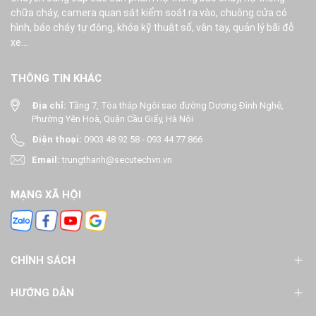
chữa cháy, camera quan sát kiểm soát ra vào, chuông cửa có
hình, báo cháy tự động, khóa kỹ thuật số, vân tay, quản lý bãi đỗ
xe...
THÔNG TIN KHÁC
Địa chỉ:
Tầng 7, Tòa tháp Ngôi sao đường Dương Đình Nghệ,
Phường Yên Hoà, Quận Cầu Giấy, Hà Nội
Điện thoại:
0903 48 92 58
-
093 44 77 866
Email:
trungthanh@secutechvn.vn
MẠNG XÃ HỘI
CHÍNH SÁCH
HƯỚNG DẪN