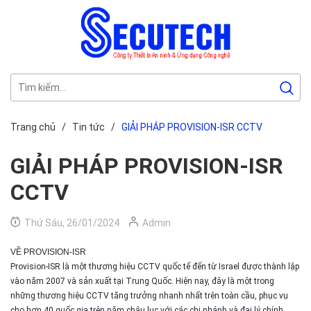
Trang chủ
/
Tin tức
/
GIẢI PHÁP PROVISION-ISR CCTV
GIẢI PHÁP PROVISION-ISR
CCTV
Thứ Sáu, 26/01/2024
Admin
VỀ PROVISION-ISR
Provision-ISR là một thương hiệu CCTV quốc tế đến từ Israel được thành lập
vào năm 2007 và sản xuất tại Trung Quốc. Hiện nay, đây là một trong
những thương hiệu CCTV tăng trưởng nhanh nhất trên toàn cầu, phục vụ
cho hơn 40 quốc gia trên năm châu lục với các chi nhánh và đại lý chính