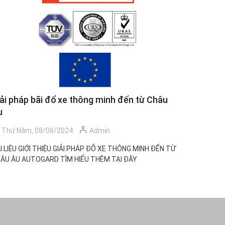
ải pháp bãi đổ xe thông minh đến từ Châu
TÀI LIỆ
u
CHCN
Thứ Năm, 08/08/2024
Admin
Thứ Nă
I LIỆU GIỚI THIỆU GIẢI PHÁP ĐỖ XE THÔNG MINH ĐẾN TỪ
Huấn luyện
ÂU ÂU AUTOGARD TÌM HIỂU THÊM TẠI ĐÂY
trong CÔNG
phó với các