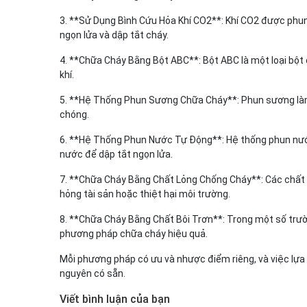
3. **Sử Dụng Bình Cứu Hỏa Khí CO2**: Khí CO2 được phun
ngọn lửa và dập tắt cháy.
4. **Chữa Cháy Bằng Bột ABC**: Bột ABC là một loại bột 
khí.
5. **Hệ Thống Phun Sương Chữa Cháy**: Phun sương làm 
chóng.
6. **Hệ Thống Phun Nước Tự Động**: Hệ thống phun nướ
nước để dập tắt ngọn lửa.
7. **Chữa Cháy Bằng Chất Lỏng Chống Cháy**: Các chất
hỏng tài sản hoặc thiệt hại môi trường.
8. **Chữa Cháy Bằng Chất Bôi Trơn**: Trong một số trườn
phương pháp chữa cháy hiệu quả.
Mỗi phương pháp có ưu và nhược điểm riêng, và việc lựa 
nguyên có sẵn.
Viết bình luận của bạn