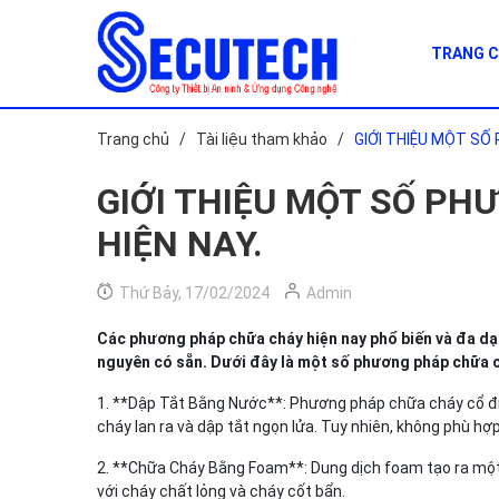
TRANG 
Trang chủ
/
Tài liệu tham khảo
/
GIỚI THIỆU MỘT SỐ
GIỚI THIỆU MỘT SỐ PH
HIỆN NAY.
Thứ Bảy, 17/02/2024
Admin
Các phương pháp chữa cháy hiện nay phổ biến và đa dạn
nguyên có sẵn. Dưới đây là một số phương pháp chữa c
1. **Dập Tắt Bằng Nước**: Phương pháp chữa cháy cổ điể
cháy lan ra và dập tắt ngọn lửa. Tuy nhiên, không phù h
2. **Chữa Cháy Bằng Foam**: Dung dịch foam tạo ra một 
với cháy chất lỏng và cháy cốt bẩn.