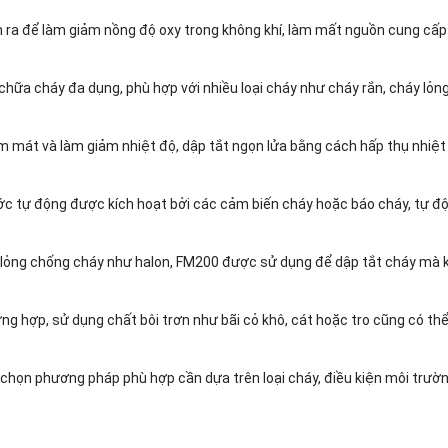
 ra để làm giảm nồng độ oxy trong không khí, làm mất nguồn cung cấp
chữa cháy đa dụng, phù hợp với nhiều loại cháy như cháy rắn, cháy lỏn
mát và làm giảm nhiệt độ, dập tắt ngọn lửa bằng cách hấp thụ nhiệ
c tự động được kích hoạt bởi các cảm biến cháy hoặc báo cháy, tự đ
 lỏng chống cháy như halon, FM200 được sử dụng để dập tắt cháy mà 
g hợp, sử dụng chất bôi trơn như bãi cỏ khô, cát hoặc tro cũng có thể
chọn phương pháp phù hợp cần dựa trên loại cháy, điều kiện môi trườn