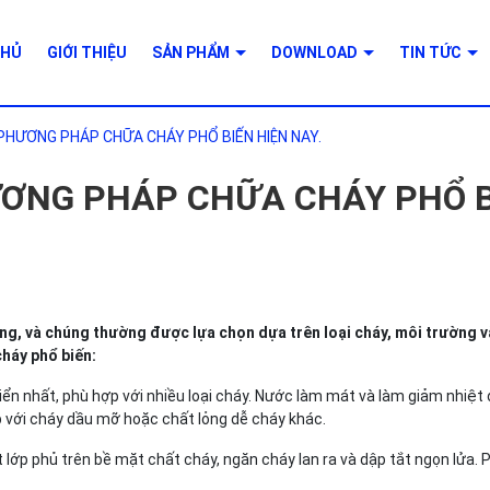
CHỦ
GIỚI THIỆU
SẢN PHẨM
DOWNLOAD
TIN TỨC
 PHƯƠNG PHÁP CHỮA CHÁY PHỔ BIẾN HIỆN NAY.
ƯƠNG PHÁP CHỮA CHÁY PHỔ 
g, và chúng thường được lựa chọn dựa trên loại cháy, môi trường và
háy phổ biến:
n nhất, phù hợp với nhiều loại cháy. Nước làm mát và làm giảm nhiệt 
ợp với cháy dầu mỡ hoặc chất lỏng dễ cháy khác.
lớp phủ trên bề mặt chất cháy, ngăn cháy lan ra và dập tắt ngọn lửa. 