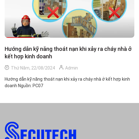
Hướng dẫn kỹ năng thoát nạn khi xảy ra cháy nhà ở
C
kết hợp kinh doanh
Thứ Năm, 22/08/2024
Admin
Cẩ
NA
Hướng dẫn kỹ năng thoát nạn khi xảy ra cháy nhà ở kết hợp kinh
doanh Nguồn: PC07