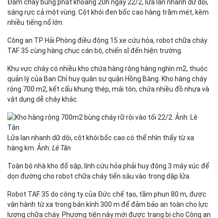
Đám cháy bùng phát khoảng 20h ngày 22/2, lửa lan nhanh dữ dội,
sáng rực cả một vùng. Cột khói đen bốc cao hàng trăm mét, kèm
nhiều tiếng nổ lớn.
Công an TP Hải Phòng điều động 15 xe cứu hỏa, robot chữa cháy
TAF 35 cùng hàng chục cán bộ, chiến sĩ đến hiện trường.
Khu vực cháy có nhiều kho chứa hàng rộng hàng nghìn m2, thuộc
quản lý của Ban Chỉ huy quân sự quận Hồng Bàng. Kho hàng cháy
rộng 700 m2, kết cấu khung thép, mái tôn, chứa nhiều đồ nhựa và
vật dụng dễ cháy khác.
Lửa lan nhanh dữ dội, cột khói bốc cao có thể nhìn thấy từ xa
hàng km. Ảnh:
Lê Tân
Toàn bộ nhà kho đổ sập, lính cứu hỏa phải huy động 3 máy xúc để
dọn đường cho robot chữa cháy tiến sâu vào trong dập lửa.
Robot TAF 35 do công ty của Đức chế tạo, tầm phun 80 m, được
vận hành từ xa trong bán kính 300 m để đảm bảo an toàn cho lực
lượng chữa cháy. Phương tiện này mới được trang bị cho Công an