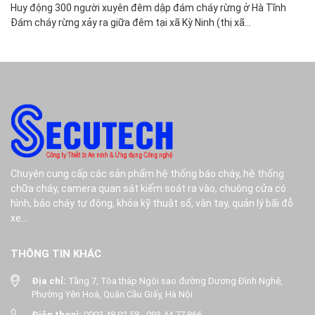
Huy động 300 người xuyên đêm dập đám cháy rừng ở Hà Tĩnh
Ch
Đám cháy rừng xảy ra giữa đêm tại xã Kỳ Ninh (thị xã...
Mộ
Chuyên cung cấp các sản phẩm hệ thống báo cháy, hệ thống
chữa cháy, camera quan sát kiểm soát ra vào, chuông cửa có
hình, báo cháy tự động, khóa kỹ thuật số, vân tay, quản lý bãi đỗ
xe...
THÔNG TIN KHÁC
Địa chỉ:
Tầng 7, Tòa tháp Ngôi sao đường Dương Đình Nghệ,
Phường Yên Hoà, Quận Cầu Giấy, Hà Nội
Điện thoại:
0903 48 92 58
-
093 44 77 866