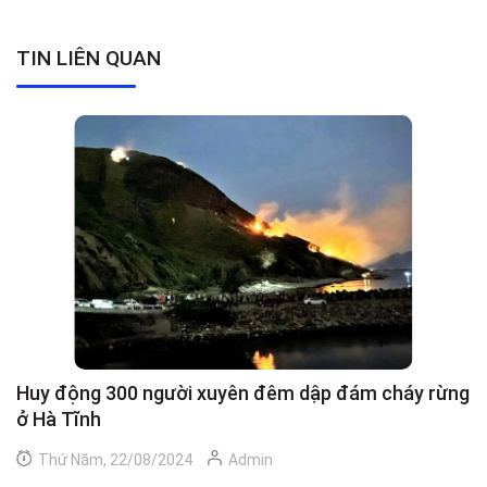
TIN LIÊN QUAN
Huy động 300 người xuyên đêm dập đám cháy rừng
C
ở Hà Tĩnh
h
Thứ Năm, 22/08/2024
Admin