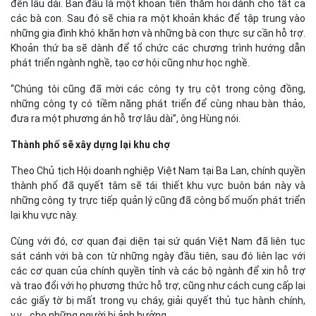
đến lâu dài. Ban đầu là một khoản tiền thăm hỏi dành cho tất cả
các bà con. Sau đó sẽ chia ra một khoản khác để tập trung vào
những gia đình khó khăn hơn và những bà con thực sự cần hỗ trợ.
Khoản thứ ba sẽ dành để tổ chức các chương trình hướng dẫn
phát triển ngành nghề, tạo cơ hội cũng như học nghề.
“Chúng tôi cũng đã mời các công ty trụ cột trong cộng đồng,
những công ty có tiềm năng phát triển để cùng nhau bàn thảo,
đưa ra một phương án hỗ trợ lâu dài”, ông Hùng nói.
Thành phố sẽ xây dựng lại khu chợ
Theo Chủ tịch Hội doanh nghiệp Việt Nam tại Ba Lan, chính quyền
thành phố đã quyết tâm sẽ tái thiết khu vực buôn bán này và
những công ty trực tiếp quản lý cũng đã công bố muốn phát triển
lại khu vực này.
Cùng với đó, cơ quan đại diện tại sứ quán Việt Nam đã liên tục
sát cánh với bà con từ những ngày đầu tiên, sau đó liên lạc với
các cơ quan của chính quyền tỉnh và các bộ ngành để xin hỗ trợ
và trao đổi với họ phương thức hỗ trợ, cũng như cách cung cấp lại
các giấy tờ bị mất trong vụ cháy, giải quyết thủ tục hành chính,
v.v... cho những người bị ảnh hưởng.