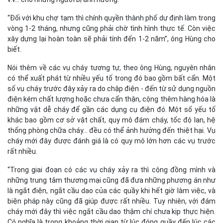
“Đối với khu chợ tạm thì chính quyền thành phố dự định làm trong
vòng 1-2 tháng, nhưng cũng phải chờ tình hình thực tế. Còn việc
xây dựng lại hoàn toàn sẽ phải tính đến 1-2 năm”, ông Hùng cho
biết.
Nói thêm về các vụ cháy tương tự, theo ông Hùng, nguyên nhân
có thể xuất phát từ nhiều yếu tố trong đó bao gồm bất cẩn. Một
số vụ cháy trước đây xảy ra do chập điện - đến từ sử dụng nguồn
điện kém chất lượng hoặc chưa cẩn thận, cộng thêm hàng hóa là
những vật dễ cháy để gần các dụng cụ điện đó. Một số yếu tố
khác bao gồm cơ sở vật chất, quy mô đám cháy, tốc độ lan, hệ
thống phòng chữa cháy... đều có thể ảnh hưởng đến thiệt hại. Vụ
cháy mới đây được đánh giá là có quy mô lớn hơn các vụ trước
rất nhiều.
“Trong giai đoạn có các vụ cháy xảy ra thì cộng đồng mình và
những trung tâm thương mại cũng đã đưa những phương án như
là ngắt điện, ngắt cầu dao của các quầy khi hết giờ làm việc, và
biện pháp này cũng đã giúp được rất nhiều. Tuy nhiên, với đám
cháy mới đây thì việc ngắt cầu dao thậm chí chưa kịp thực hiện.
Có nghĩa là trong khoảng thời gian từ lúc đóng quầy đến lúc các