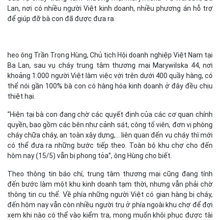
Lan, nơi có nhiều người Việt kinh doanh, nhiều phương án hỗ trợ
để giúp đỡ bà con đã được đưa ra.
heo ông Trần Trọng Hùng, Chủ tịch Hội doanh nghiệp Việt Nam tại
Ba Lan, sau vụ cháy trung tâm thương mại Marywilska 44, nơi
khoảng 1.000 người Việt làm việc với trên dưới 400 quầy hàng, có
thể nói gần 100% bà con có hàng hóa kinh doanh ở đây đều chịu
thiệt hại.
“Hiện tại bà con đang chờ các quyết định của các cơ quan chính
quyền, bao gồm các bên như cảnh sát, công tố viên, đơn vị
phòng
cháy chữa cháy
, an toàn xây dựng,... liên quan đến vụ cháy thì mới
có thể đưa ra những bước tiếp theo. Toàn bộ khu chợ cho đến
hôm nay (15/5) vẫn bị phong tỏa”, ông Hùng cho biết.
Theo thông tin báo chí, trung tâm thương mại cũng đang tính
đến bước làm một khu kinh doanh tạm thời, nhưng vẫn phải chờ
thông tin cụ thể. Về phía những người Việt có gian hàng bị cháy,
đến hôm nay vẫn còn nhiều người trụ ở phía ngoài khu chợ để đợi
xem khi nào có thể vào kiểm tra, mong muốn khôi phục được tài