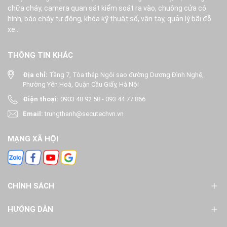
chữa cháy, camera quan sát kiểm soát ra vào, chuông cửa có
hình, báo cháy tự động, khóa kỹ thuật số, vân tay, quản lý bãi đỗ
xe...
THÔNG TIN KHÁC
Địa chỉ:
Tầng 7, Tòa tháp Ngôi sao đường Dương Đình Nghệ,
Phường Yên Hoà, Quận Cầu Giấy, Hà Nội
Điện thoại:
0903 48 92 58
-
093 44 77 866
Email:
trungthanh@secutechvn.vn
MẠNG XÃ HỘI
CHÍNH SÁCH
HƯỚNG DẪN