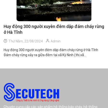
Huy động 300 người xuyên đêm dập đám cháy rừng
C
ở Hà Tĩnh
h
Thứ Năm, 22/08/2024
Admin
Huy động 300 người xuyên đêm dập đám cháy rừng ở Hà Tĩnh
Ch
Đám cháy rừng xảy ra giữa đêm tại xã Kỳ Ninh (thị xã...
Mộ
Chuyên cung cấp các sản phẩm hệ thống báo cháy, hệ thống