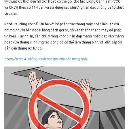
kỹ thuật kịp thời đến hỗ trợ. Hoặc có thể gọi cho lực lượng Cảnh sát PCCC
và CNCH theo số 114 đến và sử dụng các phương tiện đặc chủng để tổ chức
cứu nạn.
Ngoài ra, cũng có thể liên hệ với bộ phận trực thang máy hoặc liên lạc với
những người bên ngoài bằng cách gọi to, gõ vào thành thang máy để phát
tín hiệu. Tuy nhiên, cần chú ý rằng không nên đập mạnh hoặc đạp vào thành
hoặc cửa thang vì những tác động đó có thể làm thang bị trượt, đứt cáp tời
dẫn đến thang rơi tự do.
* Nguyên tắc 4: Không thoát nạn qua cửa nóc thang máy