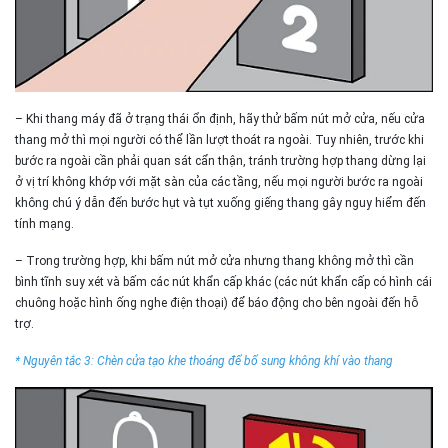
– Khi thang máy đã ở trạng thái ổn định, hãy thử bấm nút mở cửa, nếu cửa
thang mở thì mọi người có thể lần lượt thoát ra ngoài. Tuy nhiên, trước khi
bước ra ngoài cần phải quan sát cẩn thận, tránh trường hợp thang dừng lại
ở vị trí không khớp với mặt sàn của các tầng, nếu mọi người bước ra ngoài
không chú ý dẫn đến bước hụt và tụt xuống giếng thang gây nguy hiểm đến
tính mạng.
– Trong trường hợp, khi bấm nút mở cửa nhưng thang không mở thì cần
bình tĩnh suy xét và bấm các nút khẩn cấp khác (các nút khẩn cấp có hình cái
chuông hoặc hình ống nghe điện thoại) để báo động cho bên ngoài đến hỗ
trợ.
* Nguyên tắc 3: Chèn cửa tạo khe thoáng để bổ sung không khí vào thang