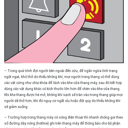
– Trong quá trình đợi người bên ngoài đến cứu, để ngăn ngừa tình trạng
ngột ngạt, khó thở do thiếu không khí, mọi người trong thang có thể dùng
các vật cứng như chìa khóa để lách vào khe cửa thang máy, sau đó kết hợp
dùng các vật dụng khác có kích thước lớn hơn để chèn vào khe cửa thang.
Khi khe thang được hé mở, không khí sạch sẽ tràn vào trong thang giúp mọi
người dễ thở hơn, khi đó nguy cơ ngất xỉu hoặc đột quỵ do thiếu không khí
sẽ giảm xuống.
– Trường hợp trong thang máy có sóng điện thoại thì nhanh chóng gọi theo
số đường dây nóng (hotline) ghi trên thang máy để thông báo cho bộ phận