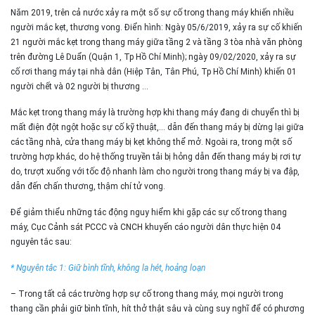
Năm 2019, trên cả nước xảy ra một số sự cố trong thang máy khiến nhiều
người mắc kẹt, thương vong. Điển hình: Ngày 05/6/2019, xảy ra sự cố khiến
21 người mắc kẹt trong thang máy giữa tầng 2 và tầng 3 tòa nhà văn phòng
trên đường Lê Duẩn (Quận 1, Tp Hồ Chí Minh); ngày 09/02/2020, xảy ra sự
cố rơi thang máy tại nhà dân (Hiệp Tân, Tân Phú, Tp Hồ Chí Minh) khiến 01
người chết và 02 người bị thương …
Mắc kẹt trong thang máy là trường hợp khi thang máy đang di chuyển thì bị
mất điện đột ngột hoặc sự cố kỹ thuật,… dẫn đến thang máy bị dừng lại giữa
các tầng nhà, cửa thang máy bị kẹt không thể mở. Ngoài ra, trong một số
trường hợp khác, do hệ thống truyền tải bị hỏng dẫn đến thang máy bị rơi tự
do, trượt xuống với tốc độ nhanh làm cho người trong thang máy bị va đập,
dẫn đến chấn thương, thậm chí tử vong.
Để giảm thiểu những tác động nguy hiểm khi gặp các sự cố trong thang
máy,
Cục Cảnh sát PCCC và CNCH
khuyến cáo người dân thực hiện 04
nguyên tắc sau:
* Nguyên tắc 1: Giữ bình tĩnh, không la hét, hoảng loạn
– Trong tất cả các trường hợp sự cố trong thang máy, mọi người trong
thang cần phải giữ bình tĩnh, hít thở thật sâu và cùng suy nghĩ để có phương