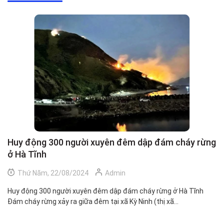
Huy động 300 người xuyên đêm dập đám cháy rừng
C
ở Hà Tĩnh
h
Thứ Năm, 22/08/2024
Admin
Huy động 300 người xuyên đêm dập đám cháy rừng ở Hà Tĩnh
Ch
Đám cháy rừng xảy ra giữa đêm tại xã Kỳ Ninh (thị xã...
Mộ