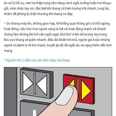
án xử lý tối ưu, nên hạ thấp trọng tâm bằng cách ngồi xuống hoặc hơi khuỵu
gối, nắm chắc tay vịn, đặc biệt khi thang có hiện tượng trôi nhanh, rung lắc,
nhằm đề phòng bị chấn thương khi thang va đập.
– Do thang máy kín, không gian hẹp, hệ thống quạt thông gió có thể ngừng
hoạt động, nếu như mọi người càng la hét và hoạt động mạnh sẽ nhanh
chóng làm không khí trở nên ngột ngạt, khó thở vì khi đó lượng ôxy trong
khu vực thang sẽ giảm nhanh, điều đó khiến trẻ nhỏ, người già hoặc những
người có bệnh lý về tim mạch, huyết áp rất dễ ngất xỉu và nguy hiểm đến tính
mạng.
* Nguyên tắc 2: Bấm các nút chức năng của thang