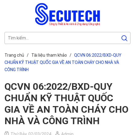
Trang chủ
/
Tài liệu tham khảo
/
QCVN 06:2022/BXD-QUY
CHUẨN KỸ THUẬT QUỐC GIA VỀ AN TOÀN CHÁY CHO NHÀ VÀ
CÔNG TRÌNH
QCVN 06:2022/BXD-QUY
CHUẨN KỸ THUẬT QUỐC
GIA VỀ AN TOÀN CHÁY CHO
NHÀ VÀ CÔNG TRÌNH
Thứ Bảy, 02/03/2024
Admin