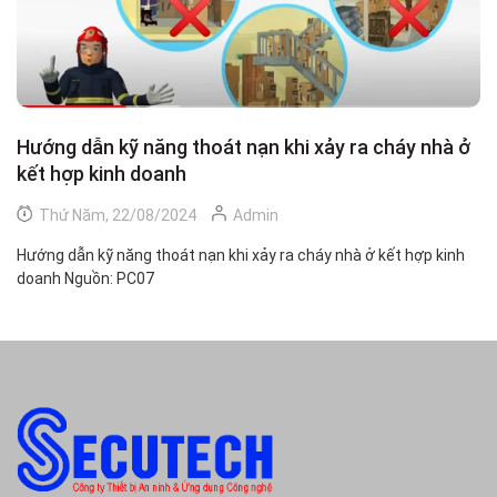
Hướng dẫn kỹ năng thoát nạn khi xảy ra cháy nhà ở
C
kết hợp kinh doanh
Thứ Năm, 22/08/2024
Admin
Cẩ
NA
Hướng dẫn kỹ năng thoát nạn khi xảy ra cháy nhà ở kết hợp kinh
doanh Nguồn: PC07