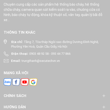
Chuyên cung cấp các sản phẩm hệ thống báo cháy, hệ thống
chữa cháy, camera quan sát kiểm soát ra vào, chuông cửa có
hình, báo cháy tự động, khóa kỹ thuật số, vân tay, quản lý bãi đỗ
xe...
THÔNG TIN KHÁC
Địa chỉ:
Tầng 7, Tòa tháp Ngôi sao đường Dương Đình Nghệ,
Phường Yên Hoà, Quận Cầu Giấy, Hà Nội
Điện thoại:
0903 48 92 58
-
093 44 77 866
Email:
trungthanh@secutechvn.vn
MẠNG XÃ HỘI
CHÍNH SÁCH
HƯỚNG DẪN