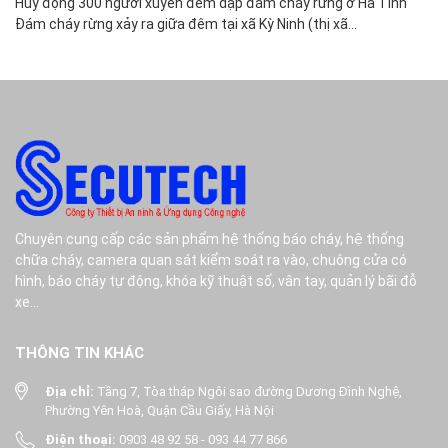
Huy động 300 người xuyên đêm dập đám cháy rừng ở Hà Tĩnh
Ch
Đám cháy rừng xảy ra giữa đêm tại xã Kỳ Ninh (thị xã...
Mộ
Chuyên cung cấp các sản phẩm hệ thống báo cháy, hệ thống
chữa cháy, camera quan sát kiểm soát ra vào, chuông cửa có
hình, báo cháy tự động, khóa kỹ thuật số, vân tay, quản lý bãi đỗ
xe...
THÔNG TIN KHÁC
Địa chỉ:
Tầng 7, Tòa tháp Ngôi sao đường Dương Đình Nghệ,
Phường Yên Hoà, Quận Cầu Giấy, Hà Nội
Điện thoại:
0903 48 92 58
-
093 44 77 866