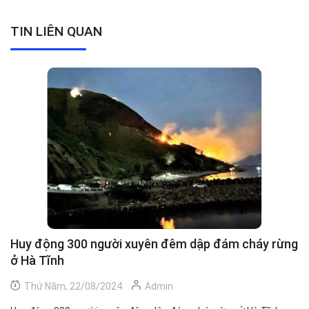
TIN LIÊN QUAN
Huy động 300 người xuyên đêm dập đám cháy rừng
C
ở Hà Tĩnh
h
Thứ Năm, 22/08/2024
Admin